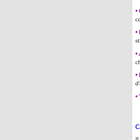
•
c
•
st
•
c
• 
d
•
C
I