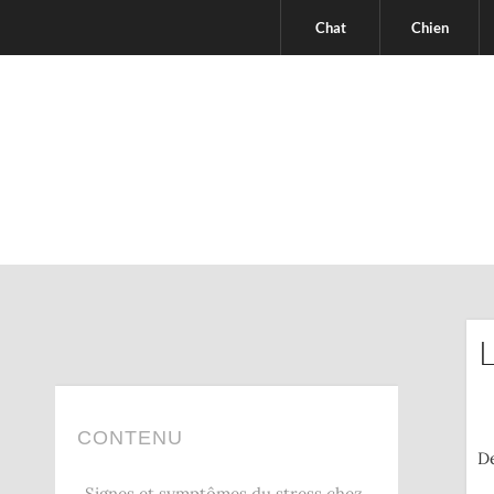
Chat
Chien
CONTENU
De
Signes et symptômes du stress chez