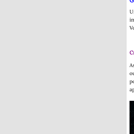
U
i
V
C
A
o
p
a