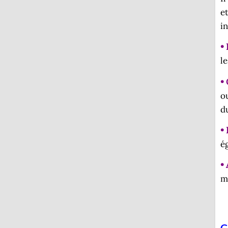
e
i
• 
le
•
o
d
•
é
•
m
G