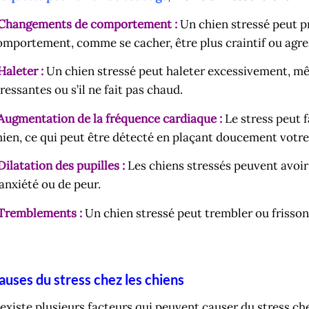
 Changements de comportement :
Un chien stressé peut 
omportement, comme se cacher, être plus craintif ou agress
 Haleter :
Un chien stressé peut haleter excessivement, mêm
ressantes ou s’il ne fait pas chaud.
 Augmentation de la fréquence cardiaque :
Le stress peut 
hien, ce qui peut être détecté en plaçant doucement votre 
Dilatation des pupilles :
Les chiens stressés peuvent avoir l
’anxiété ou de peur.
 Tremblements :
Un chien stressé peut trembler ou frissonn
auses du stress chez les chiens
l existe plusieurs facteurs qui peuvent causer du stress ch