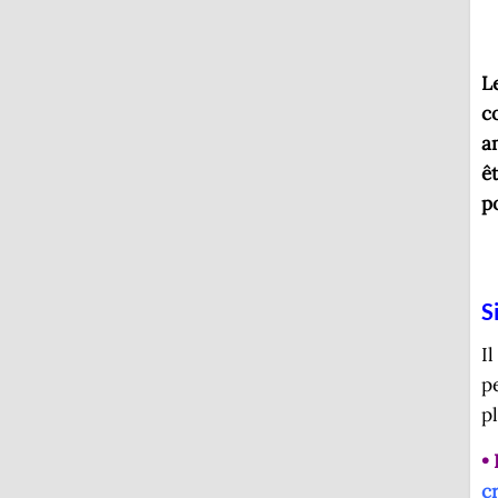
L
c
a
ê
p
S
I
p
p
• 
c