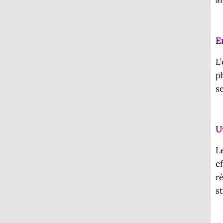
E
L
p
s
U
L
e
r
st