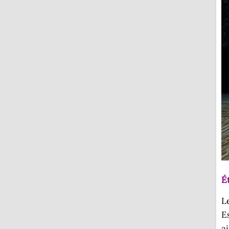
É
L
E
a