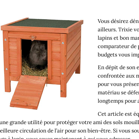
Vous désirez dén
ailleurs. Trixie 
lapins et bon mar
comparateur de p
budgets vous im
En dépit de son e
confrontée aux m
pour vous présen
matériau se défen
longtemps pour a
Cet article est éq
’une grande utilité pour protéger votre ami des sols mouillé
eilleure circulation de l’air pour son bien-être. Si vous s
age à lapin, vous savez maintenant à qui vous adresser.