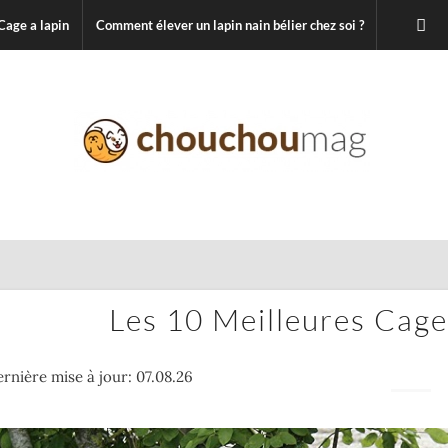
Cage a lapin
Comment élever un lapin nain bélier chez soi ?
Les 10 Meilleures Cag
rnière mise à jour: 07.08.26