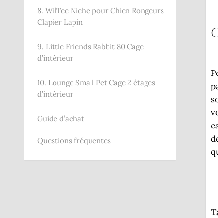
8. WilTec Niche pour Chien Rongeurs
Clapier Lapin
C
9. Little Friends Rabbit 80 Cage
d’intérieur
P
10. Lounge Small Pet Cage 2 étages
p
d’intérieur
s
v
Guide d’achat
c
d
Questions fréquentes
q
T