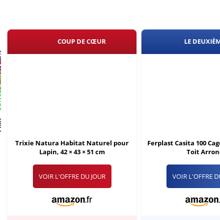
COUP DE CŒUR
LE DEUXIÈ
BON
VAIS
SION
IX
Trixie Natura Habitat Naturel pour
Ferplast Casita 100 Ca
Lapin, 42 × 43 × 51 cm
Toit Arron
VOIR L'OFFRE DU JOUR
VOIR L'OFFRE D