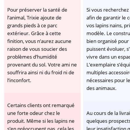
Pour préserver la santé de
Si vous recherchez
l’animal, Trixie ajoute de
afin de garantir le 
grands pieds à ce parc
vos lapins nains, pr
extérieur. Grâce à cette
modèle. Le construc
finition, vous n’aurez aucune
bien organisé pour 
raison de vous soucier des
puissent évoluer, s
problèmes d’humidité
vivre dans un espac
provenant du sol. Votre ami ne
L’exemplaire s’équ
souffrira ainsi ni du froid ni de
multiples accessoir
l’inconfort.
nécessaires pour le
des animaux.
Certains clients ont remarqué
une forte odeur chez le
Au cours de la livra
produit. Même si les lapins ne
quelques prospect
s’en préoccupent pas, cela les
leur insatisfaction 