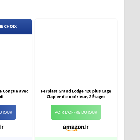
ME CHOIX
ge Conçue avec
Ferplast Grand Lodge 120 plus Cage
di
Clapier d'e x térieur, 2 Étages
U JOUR
VOIR L'OFFRE DU JOUR