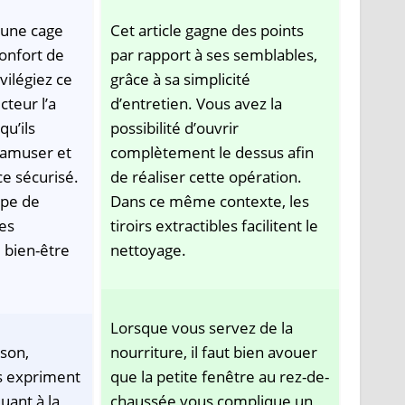
 une cage
Cet article gagne des points
confort de
par rapport à ses semblables,
ivilégiez ce
grâce à sa simplicité
teur l’a
d’entretien. Vous avez la
qu’ils
possibilité d’ouvrir
’amuser et
complètement le dessus afin
e sécurisé.
de réaliser cette opération.
ipe de
Dans ce même contexte, les
es
tiroirs extractibles facilitent le
 bien-être
nettoyage.
Lorsque vous servez de la
ison,
nourriture, il faut bien avouer
s expriment
que la petite fenêtre au rez-de-
quant à la
chaussée vous complique un